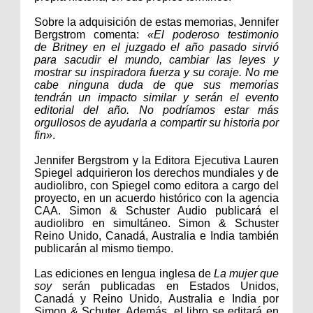
Sobre la adquisición de estas memorias, Jennifer
Bergstrom comenta:
«El poderoso testimonio
de
Britney
en el juzgado el año pasado sirvió
para sacudir el mundo, cambiar las leyes y
mostrar su inspiradora fuerza y su coraje. No me
cabe ninguna duda de que sus memorias
tendrán un impacto similar y serán el evento
editorial del año. No podríamos estar más
orgullosos de ayudarla a compartir su historia por
fin»
.
Jennifer Bergstrom y la Editora Ejecutiva Lauren
Spiegel adquirieron los derechos mundiales y de
audiolibro, con Spiegel como editora a cargo del
proyecto, en un acuerdo histórico con la agencia
CAA. Simon & Schuster Audio publicará el
audiolibro en simultáneo. Simon & Schuster
Reino Unido, Canadá, Australia e India también
publicarán al mismo tiempo.
Las ediciones en lengua inglesa de
La mujer que
soy
serán publicadas en Estados Unidos,
Canadá y Reino Unido, Australia e India por
Simon & Schuter. Además, el libro se editará en