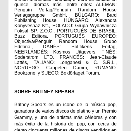
quince idiomas más, entre ellos: ALEMÁN:
Penguin Verlag/Penguin Random House
Verlagsgruppe GmbH, BÚLGARO: Bard
Publishing House, HÚNGARO: Alexandra
Könyveshaz Kft., POLACO: Grupa Wydawnicza
Foksal SP. Z.O.O., PORTUGUÉS DE BRASIL:
Buzz Editora, PORTUGUÉS EUROPEO:
Objectiva/Penguin Random House Grupo
Editorial, DANÉS: Politikens Forlag,
NEERLANDÉS: Kosmos Uitgevers, FINÉS:
Soderstrom LTD, FRANCÉS: Jean-Claude
Lattès, ITALIANO: Longanesi & C. S.R.L.,
NORUEGO: Cappelen Damm, RUMANO:
Bookzone, y SUECO: Bokförlaget Forum.
______________
SOBRE
BRITNEY
SPEARS
Britney
Spears es un icono de la música pop,
ganadora de varios discos de platino y un Premio
Grammy, y una de artistas más célebres y con
más éxito de la historia del pop, con cerca de
ciento cincuenta millones de discos vendidos en