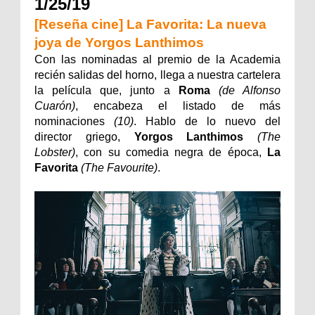
1/25/19
[Reseña cine] La Favorita: La nueva
joya de Yorgos Lanthimos
Con las nominadas al premio de la Academia
recién salidas del horno, llega a nuestra cartelera
la película que, junto a
Roma
(de Alfonso
Cuarón)
, encabeza el listado de más
nominaciones
(10)
. Hablo de lo nuevo del
director griego,
Yorgos Lanthimos
(The
Lobster)
, con su comedia negra de época,
La
Favorita
(The Favourite)
.