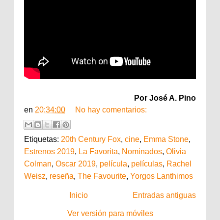
Por José A. Pino
en
20:34:00
No hay comentarios:
Etiquetas:
20th Century Fox
,
cine
,
Emma Stone
,
Estrenos 2019
,
La Favorita
,
Nominados
,
Olivia
Colman
,
Oscar 2019
,
película
,
películas
,
Rachel
Weisz
,
reseña
,
The Favourite
,
Yorgos Lanthimos
Inicio
Entradas antiguas
Ver versión para móviles