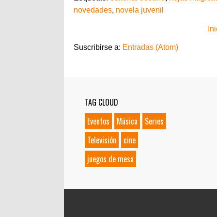
novedades
,
novela juvenil
Ini
Suscribirse a:
Entradas (Atom)
TAG CLOUD
Eventos
Música
Series
Televisión
cine
juegos de mesa