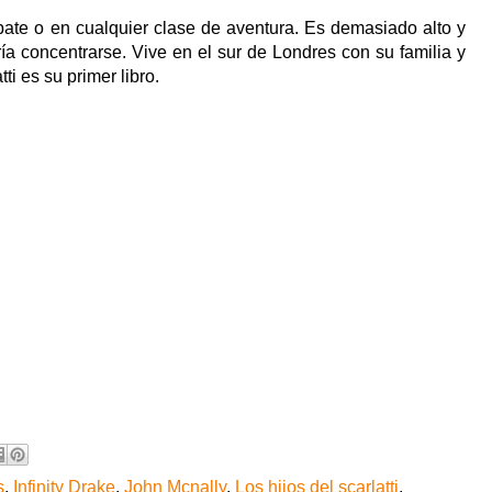
ate o en cualquier clase de aventura. Es demasiado alto y
a concentrarse. Vive en el sur de Londres con su familia y
tti es su primer libro.
s
,
Infinity Drake
,
John Mcnally
,
Los hijos del scarlatti
,