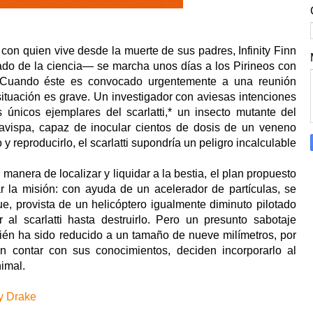
on quien vive desde la muerte de sus padres, Infinity Finn
o de la ciencia— se marcha unos días a los Pirineos con
. Cuando éste es convocado urgentemente a una reunión
 situación es grave. Un investigador con aviesas intenciones
únicos ejemplares del scarlatti,* un insecto mutante del
avispa, capaz de inocular cientos de dosis de un veneno
y reproducirlo, el scarlatti supondría un peligro incalculable
 manera de localizar y liquidar a la bestia, el plan propuesto
ar la misión: con ayuda de un acelerador de partículas, se
ue, provista de un helicóptero igualmente diminuto pilotado
r al scarlatti hasta destruirlo. Pero un presunto sabotaje
ién ha sido reducido a un tamaño de nueve milímetros, por
en contar con sus conocimientos, deciden incorporarlo al
imal.
ty Drake