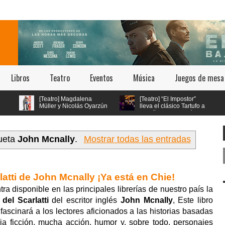
Libros
Teatro
Eventos
Música
Juegos de mesa
[Teatro] Magdalena
[Teatro] “El Impostor”
Müller y Nicolás Oyarzún
lleva el clásico Tartufo a
protagonizan el regreso
los años 70 con música
de “Pretty Woman: El Musical” en
en vivo y estética psicodélica
el teatro San Ginés
queta
John Mcnally
.
Mostrar todas las entradas
rlatti de John Mcnally ¡Ya está en Chie!
disponible en las principales librerías de nuestro país la
 del Scarlatti
del escritor inglés
John Mcnally
, Este libro
ascinará a los lectores aficionados a las historias basadas
ia ficción, mucha acción, humor y, sobre todo, personajes