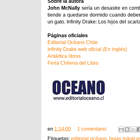
Sobre la autora
John McNally
sería un desastre en comb
tiende a quedarse dormido cuando deberí
un gato. Infinity Drake: Los hijos del scarla
Páginas oficiales
Editorial Océano Chile
Infinity Drake web oficial (En inglés)
Antártica libros
Feria Chilena del Libro
en
1:14:00
1 comentario:
Etiquetas:
editorial océano
,
hojas mágica