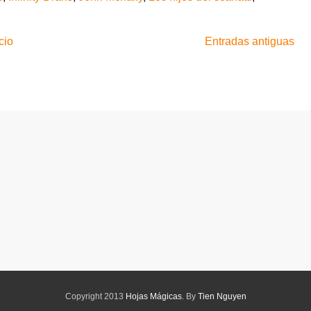
cio
Entradas antiguas
Copyright 2013
Hojas Mágicas
. By
Tien Nguyen