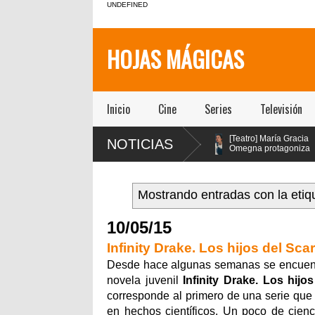
UNDEFINED
HOJAS MÁGICAS
Inicio
Cine
Series
Televisión
des
[Teatro]
[Teatro] María Gracia
NOTICIAS
os con
PA$$$TA(YO)BA$$$E!!!!
Omegna protagoniza
er
un viaje febril que
“Las cosas
ual
explora la adicción como
extraordinarias” en el Centro
síntoma social, político y
Cultural San Ginés
espiritual de nuestra sociedad
Mostrando entradas con la eti
llegó a la Sala la Comedia de
Teatro ICTUS
10/05/15
Infinity Drake. Los hijos del Sca
Desde hace algunas semanas se encuentra 
novela juvenil
Infinity Drake. Los hijos
corresponde al primero de una serie que f
en hechos científicos. Un poco de cienc