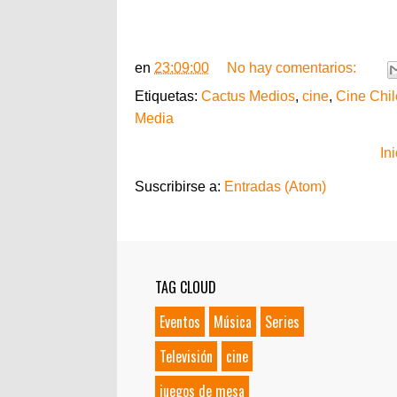
en
23:09:00
No hay comentarios:
Etiquetas:
Cactus Medios
,
cine
,
Cine Chi
Media
Ini
Suscribirse a:
Entradas (Atom)
TAG CLOUD
Eventos
Música
Series
Televisión
cine
juegos de mesa