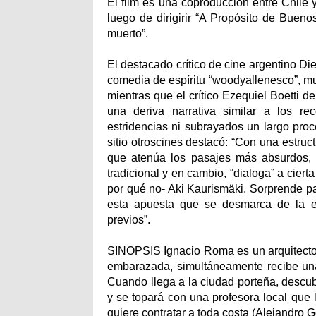
El film es una coproducción entre Chile 
luego de dirigirir “A Propósito de Bueno
muerto”.
El destacado crítico de cine argentino
comedia de espíritu “woodyallenesco”, muy
mientras que el crítico Ezequiel Boetti 
una deriva narrativa similar a los rec
estridencias ni subrayados un largo pro
sitio otroscines destacó: “Con una estr
que atenúa los pasajes más absurdos, 
tradicional y en cambio, “dialoga” a ciert
por qué no- Aki Kaurismäki. Sorprende par
esta apuesta que se desmarca de la ex
previos”.
SINOPSIS Ignacio Roma es un arquitecto a
embarazada, simultáneamente recibe una 
Cuando llega a la ciudad porteña, descub
y se topará con una profesora local que 
quiere contratar a toda costa (Alejandro 