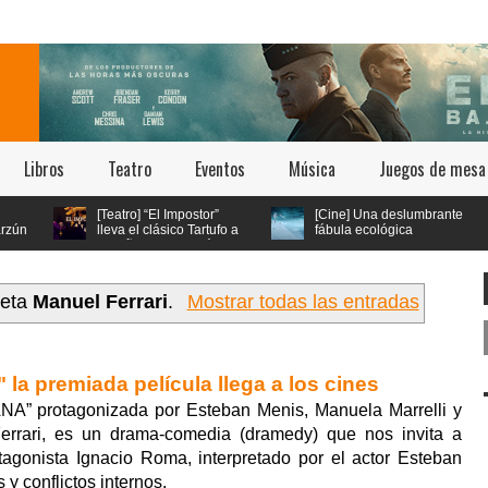
Libros
Teatro
Eventos
Música
Juegos de mesa
[Teatro] “El Impostor”
[Cine] Una deslumbrante
lleva el clásico Tartufo a
fábula ecológica
los años 70 con música
seleccionada en los
en vivo y estética psicodélica
festivales de Cannes y Annecy
llega a cines chilenos este 23 de
julio
ueta
Manuel Ferrari
.
Mostrar todas las entradas
 la premiada película llega a los cines
” protagonizada por Esteban Menis, Manuela Marrelli y
Ferrari, es un drama-comedia (dramedy) que nos invita a
agonista Ignacio Roma, interpretado por el actor Esteban
y conflictos internos.