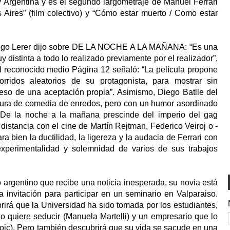
y Argentina y es el segundo largometraje de Manuel Ferrari
s Aires” (film colectivo) y “Cómo estar muerto / Como estar
 Diego Lerer dijo sobre DE LA NOCHE A LA MAÑANA: “Es una
 distinta a todo lo realizado previamente por el realizador”,
del reconocido medio Página 12 señaló: “La película propone
orridos aleatorios de su protagonista, para mostrar sin
ceso de una aceptación propia”. Asimismo, Diego Batlle del
uctura de comedia de enredos, pero con un humor asordinado
De la noche a la mañana prescinde del imperio del gag
a distancia con el cine de Martín Rejtman, Federico Veiroj o -
a bien la ductilidad, la ligereza y la audacia de Ferrari con
perimentalidad y solemnidad de varios de sus trabajos
rgentino que recibe una noticia inesperada, su novia está
invitación para participar en un seminario en Valparaiso.
rirá que la Universidad ha sido tomada por los estudiantes,
lo quiere seducir (Manuela Martelli) y un empresario que lo
Goic). Pero también descubrirá que su vida se sacude en una