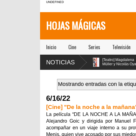
UNDEFINED
HOJAS MÁGICAS
Inicio
Cine
Series
Televisión
[Teatro] María Gracia
[Teatro] Magdalena
NOTICIAS
$$E!!!!
Omegna protagoniza
Müller y Nicolás Oyarzún
e
“Las cosas
protagonizan el regreso
o
extraordinarias” en el Centro
de “Pretty Woman: El Musical” en
Cultural San Ginés
el teatro San Ginés
ciedad
Mostrando entradas con la etiq
ia de
6/16/22
[Cine] "De la noche a la mañana"
La película “DE LA NOCHE A LA MAÑANA
Alejandro Goic y dirigida por Manuel 
acompañar en un viaje interno a su prot
Menis, quien vive acosado por sus miedos 