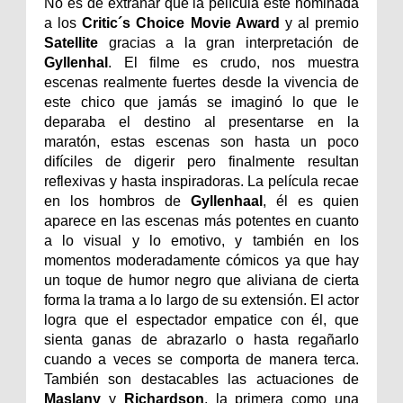
No es de extrañar que la película esté nominada
a los
Critic´s Choice Movie Award
y al premio
Satellite
gracias a la gran interpretación de
Gyllenhal
. El filme es crudo, nos muestra
escenas realmente fuertes desde la vivencia de
este chico que jamás se imaginó lo que le
deparaba el destino al presentarse en la
maratón, estas escenas son hasta un poco
difíciles de digerir pero finalmente resultan
reflexivas y hasta inspiradoras. La película recae
en los hombros de
Gyllenhaal
, él es quien
aparece en las escenas más potentes en cuanto
a lo visual y lo emotivo, y también en los
momentos moderadamente cómicos ya que hay
un toque de humor negro que aliviana de cierta
forma la trama a lo largo de su extensión. El actor
logra que el espectador empatice con él, que
sienta ganas de abrazarlo o hasta regañarlo
cuando a veces se comporta de manera terca.
También son destacables las actuaciones de
Maslany
y
Richardson
, la primera como una