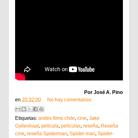
Por José A. Pino
en
20:32:00
No hay comentarios:
Etiquetas:
andes films chile
,
cine
,
Jake
Gyllenhaal
,
película
,
películas
,
reseña
,
Reseña
cine
,
reseña Spiderman
,
Spider-man
,
Spider-