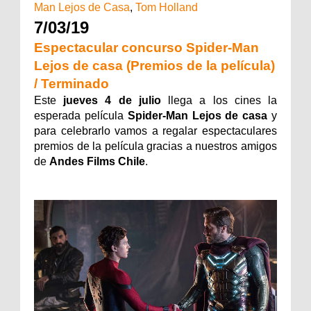
Man Lejos de Casa
,
Tom Holland
7/03/19
Espectacular concurso Spider-Man
Lejos de casa (Premios de la película)
/ Terminado
Este
jueves 4 de julio
llega a los cines la
esperada película
Spider-Man Lejos de casa
y
para celebrarlo vamos a regalar espectaculares
premios de la película gracias a nuestros amigos
de
Andes Films Chile
.