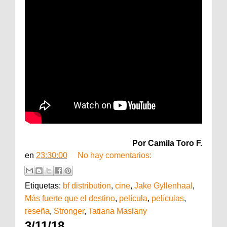
Por Camila Toro F.
en
23:30:00
No hay comentarios:
Etiquetas:
bf distribution
,
cine
,
Jake Gyllenhaal
,
Más fuerte que el destino
,
película
,
películas
,
reseña
,
Stronger
,
Tatiana Maslany
3/11/18