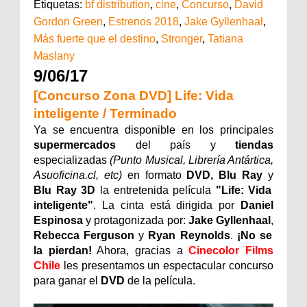
Etiquetas:
bf distribution
,
cine
,
Concurso
,
David
Gordon Green
,
Estrenos 2018
,
Jake Gyllenhaal
,
Más fuerte que el destino
,
Stronger
,
Tatiana
Maslany
9/06/17
[Concurso Zona DVD] Life: Vida
inteligente / Terminado
Ya se encuentra disponible en los principales
supermercados
del país y
tiendas
especializadas
(Punto Musical, Librería Antártica,
Asuoficina.cl, etc)
en formato
DVD,
Blu Ray
y
Blu Ray 3D
la entretenida película
"Life: Vida
inteligente
"
. La cinta está dirigida por
Daniel
Espinosa
y protagonizada por:
Jake Gyllenhaal
,
Rebecca Ferguson
y
Ryan Reynolds
.
¡No se
la pierdan!
Ahora, gracias a
Cinecolor Films
Chile
les presentamos un espectacular concurso
para ganar el
DVD
de la película.