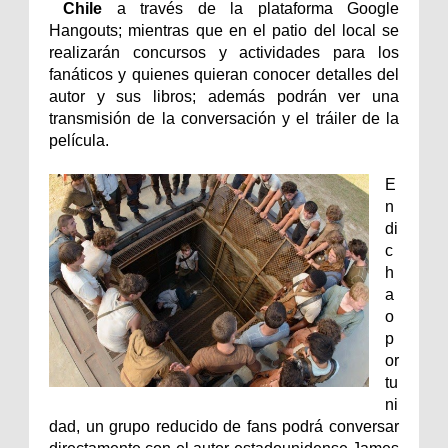
Chile
a través de la plataforma Google
Hangouts; mientras que en el patio del local se
realizarán concursos y actividades para los
fanáticos y quienes quieran conocer detalles del
autor y sus libros; además podrán ver una
transmisión de la conversación y el tráiler de la
película.
E
n
di
c
h
a
o
p
or
tu
ni
dad, un grupo reducido de fans podrá conversar