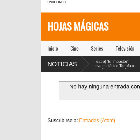
UNDEFINED
HOJAS MÁGICAS
Inicio
Cine
Series
Televisión
[Teatro] Magdalena
[Teatro] “El Impostor”
NOTICIAS
Müller y Nicolás Oyarzún
lleva el clásico Tartufo a
protagonizan el regreso
los años 70 con música
de “Pretty Woman: El Musical” en
en vivo y estética psicodélica
f
el teatro San Ginés
l
j
No hay ninguna entrada con
Suscribirse a:
Entradas (Atom)