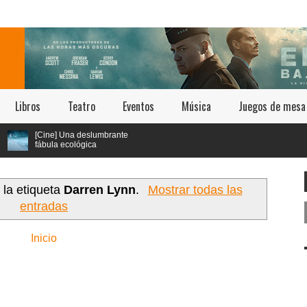
Libros
Teatro
Eventos
Música
Juegos de mesa
[Cine] Una deslumbrante
fábula ecológica
seleccionada en los
estivales de Cannes y Annecy
lega a cines chilenos este 23 de
ulio
 la etiqueta
Darren Lynn
.
Mostrar todas las
entradas
Inicio