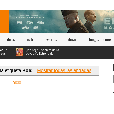
Libros
Teatro
Eventos
Música
Juegos de mesa
R
[Teatro] "El secreto de la
bóveda": Estreno de
en
Teatro Queer en Teatro
erta
Bellavista
la etiqueta
Bold
.
Mostrar todas las entradas
Inicio