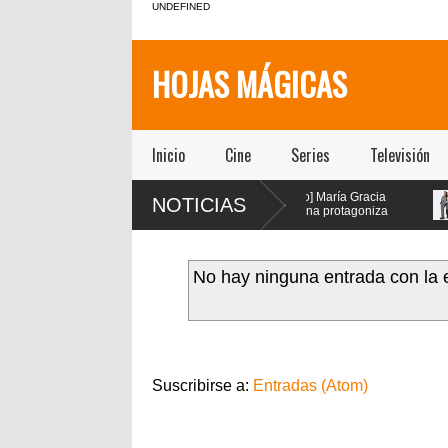
UNDEFINED
HOJAS MÁGICAS
Inicio
Cine
Series
Televisión
[Teatro]
[Teatro] María Gracia
NOTICIAS
PA$$$TA(YO)BA$$$E!!!!
Omegna protagoniza
un viaje febril que
“Las cosas
explora la adicción como
extraordinarias” en el Centro
de “Pr
síntoma social, político y
Cultural San Ginés
el teat
espiritual de nuestra sociedad
No hay ninguna entrada con la 
llegó a la Sala la Comedia de
Teatro ICTUS
Suscribirse a:
Entradas (Atom)