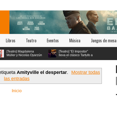
Libros
Teatro
Eventos
Música
Juegos de mesa
[Teatro] Magdalena
[Teatro] “El Impostor”
Müller y Nicolás Oyarzún
lleva el clásico Tartufo a
protagonizan el regreso
los años 70 con música
etty Woman: El Musical” en
en vivo y estética psicodélica
ro San Ginés
etiqueta
Amityville el despertar
.
Mostrar todas
las entradas
Inicio