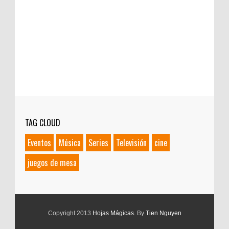
TAG CLOUD
Eventos
Música
Series
Televisión
cine
juegos de mesa
Copyright 2013
Hojas Mágicas
. By
Tien Nguyen