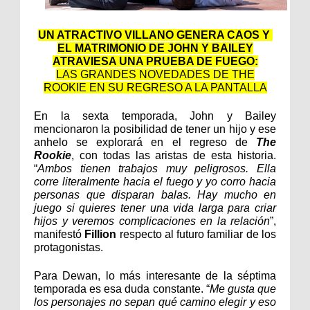
UN ATRACTIVO VILLANO GENERA CAOS Y
EL MATRIMONIO DE JOHN Y BAILEY
ATRAVIESA UNA PRUEBA DE FUEGO:
LAS GRANDES NOVEDADES DE THE
ROOKIE EN SU REGRESO A LA PANTALLA
En la sexta temporada, John y Bailey
mencionaron la posibilidad de tener un hijo y ese
anhelo se explorará en el regreso de
The
Rookie
, con todas las aristas de esta historia.
“
Ambos tienen trabajos muy peligrosos. Ella
corre literalmente hacia el fuego y yo corro hacia
personas que disparan balas. Hay mucho en
juego si quieres tener una vida larga para criar
hijos y veremos complicaciones en la relación
”,
manifestó
Fillion
respecto al futuro familiar de los
protagonistas.
Para Dewan, lo más interesante de la séptima
temporada es esa duda constante. “
Me gusta que
los personajes no sepan qué camino elegir y eso