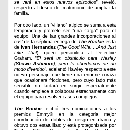
se verá en estos nuevos episodios
”, reveló,
respecto al deseo del matrimonio de ampliar la
familia.
Por otro lado, un “villano” atípico se suma a esta
temporada y promete ser “una carga” para el
equipo.
Una de las grandes incorporaciones al
cast
de la séptima entrega de
The Rookie
es la
de
Ivan Hernandez
(
The Good Wife, …And Just
Like That
), quien personifica al Detective
Graham. “
Él será un obstáculo para Wesley
(
Shawn Ashmore
), pero lo abordamos de un
modo divertido
”, adelantó Hawley respecto a este
nuevo personaje que tiene una enorme coraza
que ocasionará fricciones, pero cuyo lado más
sensible no tardará en surgir, especialmente
cuando empiece a colaborar estrechamente con
el equipo para resolver casos complejos.
The Rookie
recibió tres nominaciones a los
premios Emmy® en la categoría mejor
coordinación de dobles de riesgo en drama y
obtuvo dos estatuillas;
y está protagonizada por