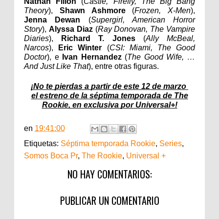
Nathan Fillon
(
Castle, Firefly, The Big Bang
Theory
),
Shawn Ashmore
(
Frozen, X-Men
),
Jenna Dewan
(
Supergirl, American Horror
Story
),
Alyssa Diaz
(
Ray Donovan, The Vampire
Diaries
),
Richard T. Jones
(
Ally McBeal,
Narcos
),
Eric Winter
(
CSI: Miami, The Good
Doctor
), e
Ivan Hernandez
(
The Good Wife, …
And Just Like That
), entre otras figuras.
¡No te pierdas a partir de este 12 de marzo
el estreno de la séptima temporada de The
Rookie, en exclusiva por Universal+!
en
19:41:00
Etiquetas:
Séptima temporada Rookie
,
Series
,
Somos Boca Pr
,
The Rookie
,
Universal +
NO HAY COMENTARIOS:
PUBLICAR UN COMENTARIO