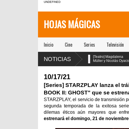
UNDEFINED
HOJAS MÁGICAS
Inicio
Cine
Series
Televisión
[Teatro] María Gracia
[Teatro] Magdalena
NOTICIAS
!!!
Omegna protagoniza
Müller y Nicolás Oyarzún
“Las cosas
protagonizan el regreso
extraordinarias” en el Centro
de “Pretty Woman: El Musical” en
Cultural San Ginés
el teatro San Ginés
10/17/21
ad
e
[Series] STARZPLAY lanza el tr
BOOK II: GHOST" que se estrena
STARZPLAY, el servicio de transmisión pr
segunda temporada de la exitosa serie
dilemas éticos aún mayores que enf
estrenará el domingo, 21 de noviemb