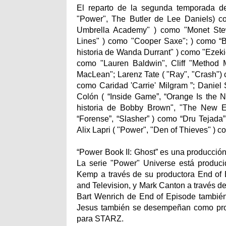
El reparto de la segunda temporada de
"Power", The Butler de Lee Daniels) co
Umbrella Academy" ) como "Monet Ste
Lines" ) como "Cooper Saxe"; ) como “
historia de Wanda Durrant" ) como "Ezekie
como "Lauren Baldwin", Cliff "Method 
MacLean"; Larenz Tate ( "Ray", "Crash") c
como Caridad 'Carrie' Milgram ”; Daniel 
Colón ( “Inside Game”, “Orange Is the 
historia de Bobby Brown", "The New Ed
“Forense”, “Slasher” ) como “Dru Tejada
Alix Lapri ( "Power", "Den of Thieves" ) 
“Power Book II: Ghost” es una producción
La serie "Power" Universe está produc
Kemp a través de su productora End of E
and Television, y Mark Canton a través 
Bart Wenrich de End of Episode también
Jesus también se desempeñan como produ
para STARZ.