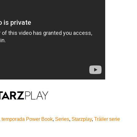
 temporada Power Book
,
Series
,
Starzplay
,
Tráiler serie