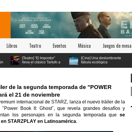
Libros
Teatro
Eventos
Música
Juegos de mesa
[Teatro] “El Impostor”
[Cine] Una deslumbrante
lleva el clásico Tartufo a
fábula ecológica
los años 70 con música
seleccionada en los
en vivo y estética psicodélica
festivales de Cannes y Annecy
llega a cines chilenos este 23 de
julio
áiler de la segunda temporada de "POWER
rá el 21 de noviembre
emium internacional de STARZ, lanza el nuevo tráiler de la
 "Power Book II: Ghost", que revela grandes desafíos y
rentan los personajes en la segunda temporada que
se
re en STARZPLAY en Latinoamérica
.