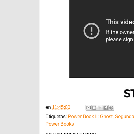
en
11:45:00
Etiquetas:
Power Book II: Ghost
,
Segunda
Power Books