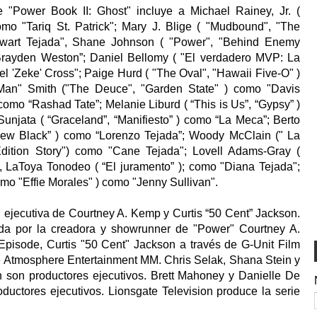
 "Power Book II: Ghost" incluye a Michael Rainey, Jr. (
mo "Tariq St. Patrick"; Mary J. Blige ( "Mudbound", "The
wart Tejada", Shane Johnson ( "Power", "Behind Enemy
Brayden Weston”; Daniel Bellomy ( "El verdadero MVP: La
l 'Zeke' Cross"; Paige Hurd ( "The Oval", "Hawaii Five-O" )
Man" Smith ("The Deuce", "Garden State" ) como "Davis
omo “Rashad Tate”; Melanie Liburd ( “This is Us”, “Gypsy” )
Sunjata ( “Graceland”, “Manifiesto” ) como “La Meca”; Berto
New Black” ) como “Lorenzo Tejada”; Woody McClain (" La
ition Story") como "Cane Tejada"; Lovell Adams-Gray (
”, LaToya Tonodeo ( “El juramento” ); como "Diana Tejada";
como "Effie Morales" ) como "Jenny Sullivan".
 ejecutiva de Courtney A. Kemp y Curtis “50 Cent” Jackson.
ida por la creadora y showrunner de "Power" Courtney A.
pisode, Curtis "50 Cent" Jackson a través de G-Unit Film
de Atmosphere Entertainment MM. Chris Selak, Shana Stein y
 son productores ejecutivos. Brett Mahoney y Danielle De
ctores ejecutivos. Lionsgate Television produce la serie