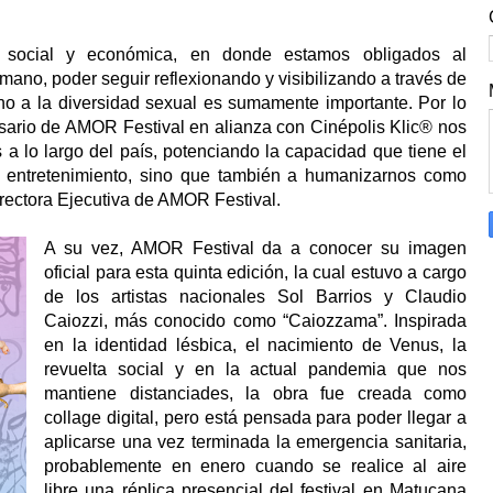
a, social y económica, en donde estamos obligados al
umano, poder seguir reflexionando y visibilizando a través de
rno a la diversidad sexual es sumamente importante. Por lo
rsario de AMOR Festival en alianza con Cinépolis Klic® nos
s a lo largo del país, potenciando la capacidad que tiene el
 al entretenimiento, sino que también a humanizarnos como
rectora Ejecutiva de AMOR Festival.
A su vez, AMOR Festival da a conocer su imagen
oficial para esta quinta edición, la cual estuvo a cargo
de los artistas nacionales Sol Barrios y Claudio
Caiozzi, más conocido como “Caiozzama”. Inspirada
en la identidad lésbica, el nacimiento de Venus, la
revuelta social y en la actual pandemia que nos
mantiene distanciades, la obra fue creada como
collage digital, pero está pensada para poder llegar a
aplicarse una vez terminada la emergencia sanitaria,
probablemente en enero cuando se realice al aire
libre una réplica presencial del festival en Matucana