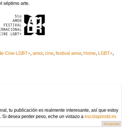
l séptimo arte.
l de Cine LGBT+
,
amor
,
cine
,
festival amor
,
Home
,
LGBT+
,
al, tu publicación es realmente interesante, así que estoy
 Si desea perder peso, eche un vistazo a
escolapiostd.es
Responder