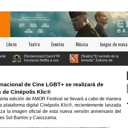
Libros
Teatro
Eventos
Música
Juegos de mesa
[Tendencias] ClaroVTR
[Teatro] "El secreto de la
incorpora Netflix a sus
bóveda": Estreno de
planes y se convierte en
Teatro Queer en Teatro
el único operador con esta oferta
Bellavista
en Chile
ernacional de Cine LGBT+ se realizará de
s de Cinépolis Klic®
quinta edición de AMOR Festival se llevará a cabo de manera
 la plataforma digital Cinépolis Klic®, recientemente lanzada
za la imagen oficial de esta nueva versión aniversario del
les Sol Barrios y Caiozzama.