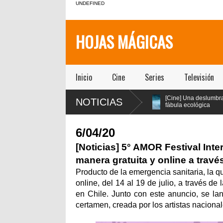
UNDEFINED
HOJAS MÁGICAS
Inicio
Cine
Series
Televisión
[Teatro] “El Impostor”
[Cine] Una deslumbrante
NOTICIAS
yarzún
lleva el clásico Tartufo a
fábula ecológica
reso
los años 70 con música
seleccionada en los
al” en
en vivo y estética psicodélica
festivales de Cannes y Annecy
llega a cines chilenos este 23 de
6/04/20
julio
[Noticias] 5° AMOR Festival Int
manera gratuita y online a travé
Producto de la emergencia sanitaria, la 
online, del 14 al 19 de julio, a través de
en Chile. Junto con este anuncio, se lan
certamen, creada por los artistas naciona