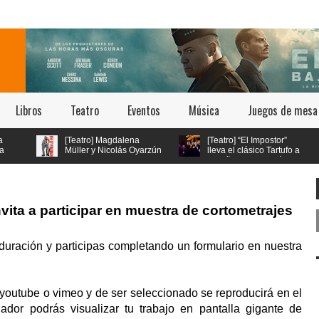
Libros
Teatro
Eventos
Música
Juegos de mesa
[Teatro] Magdalena
[Teatro] “El Impostor”
Müller y Nicolás Oyarzún
lleva el clásico Tartufo a
protagonizan el regreso
los años 70 con música
de “Pretty Woman: El Musical” en
en vivo y estética psicodélica
el teatro San Ginés
nvita a participar en muestra de cortometrajes
duración y participas completando un formulario en nuestra
 youtube o vimeo y de ser seleccionado se reproducirá en el
dor podrás visualizar tu trabajo en pantalla gigante de