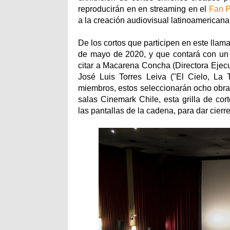
reproducirán en en streaming en el
Fan P
a la creación audiovisual latinoamerican
De los cortos que participen en este llam
de mayo de 2020, y que contará con u
citar a Macarena Concha (Directora Ejec
José Luis Torres Leiva ("El Cielo, La T
miembros, estos seleccionarán ocho obras
salas Cinemark Chile, esta grilla de co
las pantallas de la cadena, para dar cierr