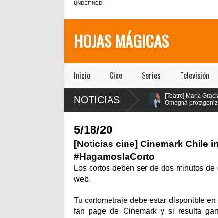
UNDEFINED
HOJAS MÁGICAS
Inicio
Cine
Series
Televisión
ndes
[Teatro]
[Teatro] María Gracia
NOTICIAS
ños con
PA$$$TA(YO)BA$$$E!!!!
Omegna protagoniza
imer
un viaje febril que
“Las cosas
sual
explora la adicción como
extraordinarias” en el Centro
síntoma social, político y
Cultural San Ginés
5/18/20
espiritual de nuestra sociedad
llegó a la Sala la Comedia de
[Noticias cine] Cinemark Chile i
Teatro ICTUS
#HagamoslaCorto
Los cortos deben ser de dos minutos de 
web.
Tu cortometraje debe estar disponible en
fan page de Cinemark y si resulta gana