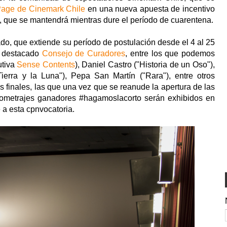
age de Cinemark Chile
en una nueva apuesta de incentivo
a, que se mantendrá mientras dure el período de cuarentena.
ado, que extiende su período de postulación desde el 4 al 25
n destacado
Consejo de Curadores
, entre los que podemos
utiva
Sense Contents
), Daniel Castro ("Historia de un Oso"),
ierra y la Luna"), Pepa San Martín ("Rara"), entre otros
 finales, las que una vez que se reanude la apertura de las
rtometrajes ganadores #hagamoslacorto serán exhibidos en
e a esta cpnvocatoria.