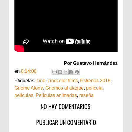
Por Gustavo Hernández
en
0:14:00
Etiquetas:
cine
,
cinecolor films
,
Estrenos 2018
,
Gnome Alone
,
Gnomos al ataque
,
película
,
películas
,
Películas animadas
,
reseña
NO HAY COMENTARIOS:
PUBLICAR UN COMENTARIO