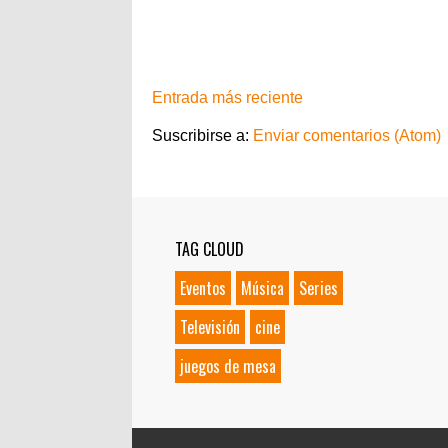
Entrada más reciente
Suscribirse a:
Enviar comentarios (Atom)
TAG CLOUD
Eventos
Música
Series
Televisión
cine
juegos de mesa