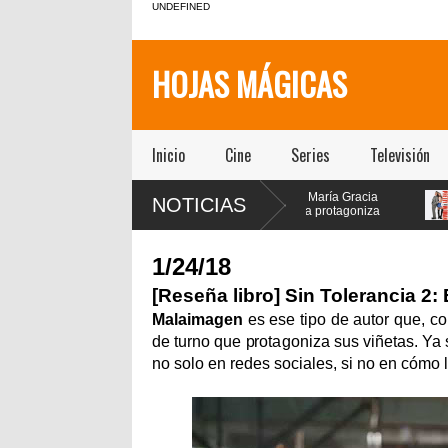
UNDEFINED
HOJAS MÁGICAS
Inicio
Cine
Series
Televisión
[Teatro]
[Teatro] María Gracia
[T
NOTICIAS
PA$$$TA(YO)BA$$$E!!!!
Omegna protagoniza
Mü
un viaje febril que
“Las cosas
pr
xplora la adicción como
extraordinarias” en el Centro
de “Prett
íntoma social, político y
Cultural San Ginés
el teatro 
1/24/18
spiritual de nuestra sociedad
legó a la Sala la Comedia de
[Reseña libro] Sin Tolerancia 2:
eatro ICTUS
Malaimagen
es ese tipo de autor que, co
de turno que protagoniza sus viñetas. Y
no solo en redes sociales, si no en cómo l