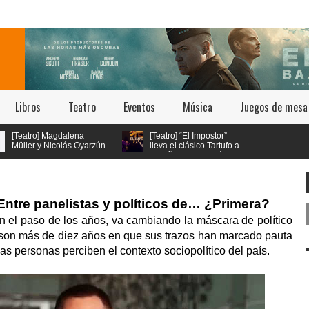
Libros
Teatro
Eventos
Música
Juegos de mesa
eatro] Magdalena
[Teatro] “El Impostor”
ller y Nicolás Oyarzún
lleva el clásico Tartufo a
otagonizan el regreso
los años 70 con música
y Woman: El Musical” en
en vivo y estética psicodélica
San Ginés
 Entre panelistas y políticos de… ¿Primera?
n el paso de los años, va cambiando la máscara de político
a son más de diez años en que sus trazos han marcado pauta
as personas perciben el contexto sociopolítico del país.