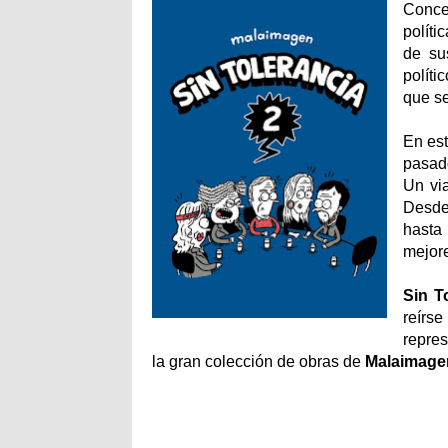
Conce
políti
de su
políti
que se
En est
pasado
Un via
Desde 
hasta 
mejor
Sin T
reírse
repres
la gran colección de obras de
Malaimage