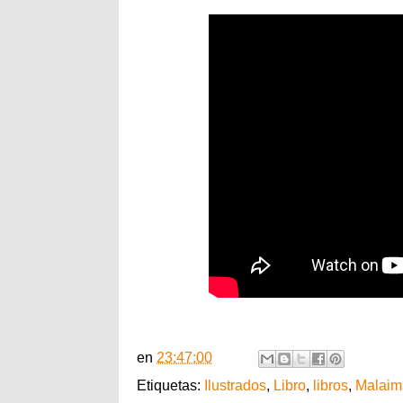
en
23:47:00
Etiquetas:
Ilustrados
,
Libro
,
libros
,
Malaim