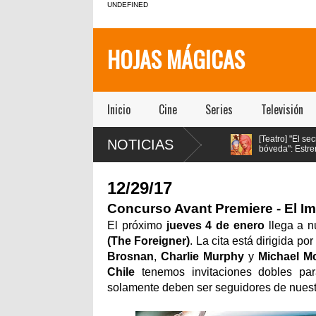
UNDEFINED
HOJAS MÁGICAS
Inicio
Cine
Series
Televisión
lumbrante
[Tendencias] ClaroVTR
[Teatro] "El secreto de la
NOTICIAS
a
incorpora Netflix a sus
bóveda": Estreno de
n los
planes y se convierte en
Teatro Queer en Teatro
y Annecy
el único operador con esta oferta
Bellavista
este 23 de
en Chile
12/29/17
Concurso Avant Premiere - El Im
El próximo
jueves 4 de enero
llega a n
(The Foreigner)
. La cita está dirigida po
Brosnan
,
Charlie Murphy
y
Michael Mc
Chile
tenemos invitaciones dobles par
solamente deben ser seguidores de nuestr