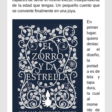
de la edad que tengas. Un pequeño cuento que
se convierte finalmente en una joya.
En
primer
lugar,
quiero
destac
ar el
diseño,
la
portad
a es de
tela y
tapa
dura,
la cual
al
mome
nto de