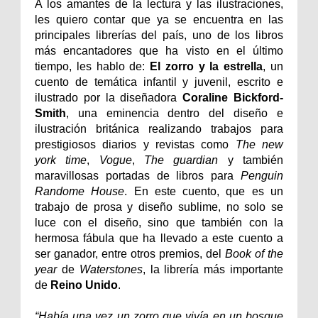
A los amantes de la lectura y las ilustraciones,
les quiero contar que ya se encuentra en las
principales librerías del país, uno de los libros
más encantadores que ha visto en el último
tiempo, les hablo de:
El zorro y la estrella
, un
cuento de temática infantil y juvenil, escrito e
ilustrado por la diseñadora
Coraline Bickford-
Smith
, una eminencia dentro del diseño e
ilustración británica realizando trabajos para
prestigiosos diarios y revistas como
The new
york time
,
Vogue
,
The guardian
y también
maravillosas portadas de libros para
Penguin
Randome House
. En este cuento, que es un
trabajo de prosa y diseño sublime, no solo se
luce con el diseño, sino que también con la
hermosa fábula que ha llevado a este cuento a
ser ganador, entre otros premios, del
Book of the
year
de
Waterstones
, la librería más importante
de
Reino Unido
.
“Había una vez un zorro que vivía en un bosque