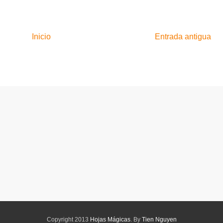
Inicio
Entrada antigua
Copyright 2013
Hojas Mágicas
. By
Tien Nguyen