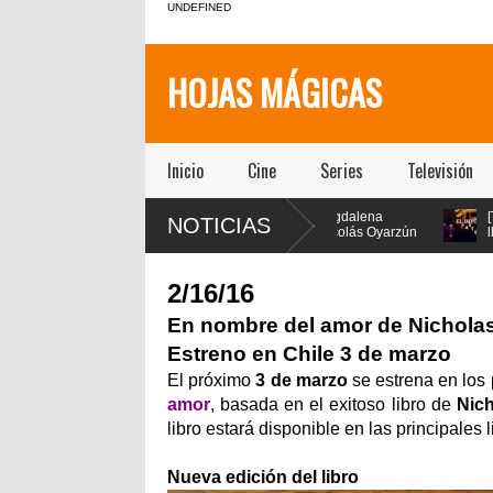
UNDEFINED
HOJAS MÁGICAS
Inicio
Cine
Series
Televisión
[Teatro] María Gracia
[Teatro] Magdalena
[Teatro
NOTICIAS
Omegna protagoniza
Müller y Nicolás Oyarzún
lleva e
“Las cosas
protagonizan el regreso
los añ
ordinarias” en el Centro
de “Pretty Woman: El Musical” en
en vivo y estét
ral San Ginés
el teatro San Ginés
2/16/16
En nombre del amor de Nicholas 
Estreno en Chile 3 de marzo
El próximo
3 de marzo
se estrena en los 
amor
, basada en el exitoso libro de
Nic
libro estará disponible en las principales l
Nueva edición del libro