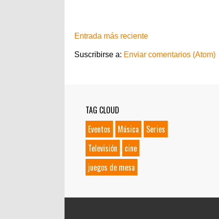
Entrada más reciente
Suscribirse a:
Enviar comentarios (Atom)
TAG CLOUD
Eventos
Música
Series
Televisión
cine
juegos de mesa