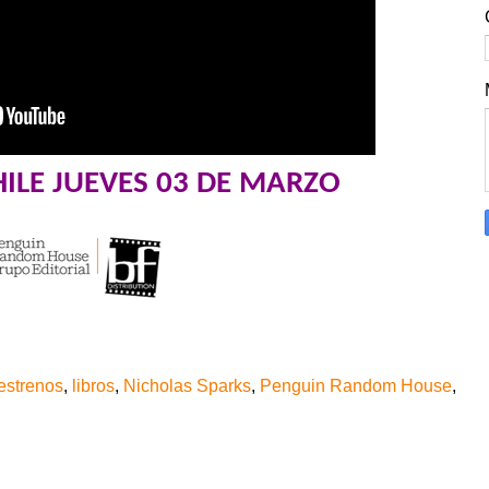
HILE JUEVES 03 DE MARZO
estrenos
,
libros
,
Nicholas Sparks
,
Penguin Random House
,