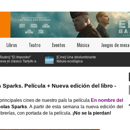
Libros
Teatro
Eventos
Música
Juegos de mesa
] “El Impostor”
[Cine] Una deslumbrante
l clásico Tartufo a
fábula ecológica
os 70 con música
seleccionada en los
ica psicodélica
festivales de Cannes y Annecy
llega a cines chilenos este 23 de
julio
Sparks. Película + Nueva edición del libro -
principales cines de nuestro país la película
En nombre del
holas Sparks
. A partir de esta semana la nueva edición del
ibrerías, con portada de la película.
¡No se la pierdan!