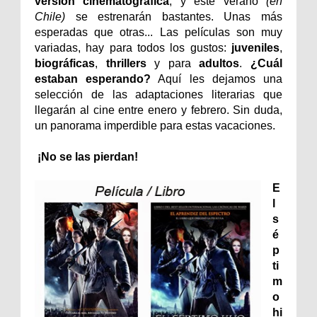
versión cinematográfica
, y este verano
(en
Chile)
se estrenarán bastantes. Unas más
esperadas que otras... Las películas son muy
variadas, hay para todos los gustos:
juveniles
,
biográficas
,
thrillers
y para
adultos
.
¿Cuál
estaban esperando?
Aquí les dejamos una
selección de las adaptaciones literarias que
llegarán al cine entre enero y febrero. Sin duda,
un panorama imperdible para estas vacaciones.
¡No se las pierdan!
E
l
s
é
p
ti
m
o
hi