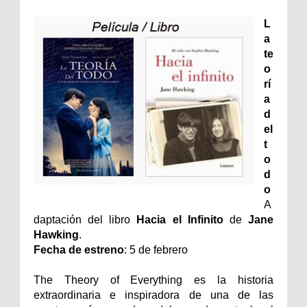
L
a
te
o
rí
a
d
el
t
o
d
o
A
daptación del libro
Hacia el Infinito
de
Jane
Hawking
.
Fecha de estreno
: 5 de febrero
The Theory of Everything es la historia
extraordinaria e inspiradora de una de las