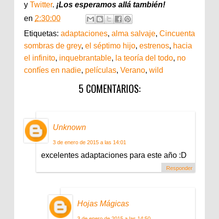
y
Twitter
.
¡Los esperamos allá también!
en
2:30:00
Etiquetas:
adaptaciones
,
alma salvaje
,
Cincuenta
sombras de grey
,
el séptimo hijo
,
estrenos
,
hacia
el infinito
,
inquebrantable
,
la teoría del todo
,
no
confíes en nadie
,
películas
,
Verano
,
wild
5 COMENTARIOS:
Unknown
3 de enero de 2015 a las 14:01
excelentes adaptaciones para este año :D
Responder
Hojas Mágicas
3 de enero de 2015 a las 14:50