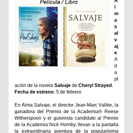
A
l
m
a
s
al
v
aj
e
A
d
a
pt
ación de la novela
Salvaje
de
Cheryl Strayed
.
Fecha de estreno
: 5 de febrero
En Alma Salvaje, el director Jean-Marc Vallée, la
ganadora del Premio de la Academia® Reese
Witherspoon y el guionista candidato al Premio
de la Academia Nick Hornby, llevan a la pantalla
la extraordinaria aventura de la popularísima