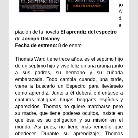
jo
A
d
a
ptación de la novela
El aprendiz del espectro
de
Joseph Delaney
.
Fecha de estreno
: 8 de enero
Thomas Ward tiene trece años, es el séptimo hijo
de un séptimo hijo y vive feliz en una granja junto
a sus padres, su hermano y su cuñada
embarazada. Todo cambia cuando, una tarde,
viene a buscarlo un Espectro para llevárselo
como aprendiz. Junto a él deberá enfrentarse a
criaturas malignas: brujas, boggarts, espíritus y
aparecidos. Thomas no quiere marcharse pero
su madre, que tiene poderes ocultos, insiste en
que ésa es su obligación y su misión en el
mundo. Así pues, no tiene más remedio que
obedecer. Durante su aprendizaje, Thomas