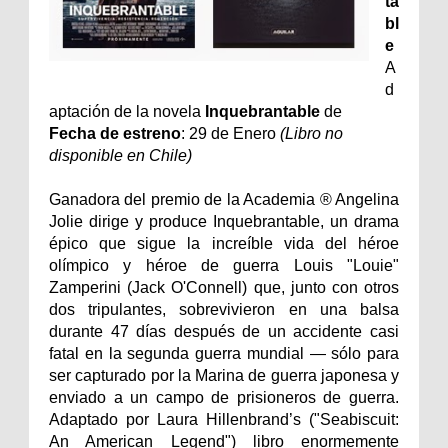
ta
bl
e
A
d
aptación de la novela
Inquebrantable
de
Fecha de estreno
: 29 de Enero
(Libro no
disponible en Chile)
Ganadora del premio de la Academia ® Angelina
Jolie dirige y produce Inquebrantable, un drama
épico que sigue la increíble vida del héroe
olímpico y héroe de guerra Louis "Louie"
Zamperini (Jack O'Connell) que, junto con otros
dos tripulantes, sobrevivieron en una balsa
durante 47 días después de un accidente casi
fatal en la segunda guerra mundial — sólo para
ser capturado por la Marina de guerra japonesa y
enviado a un campo de prisioneros de guerra.
Adaptado por Laura Hillenbrand’s ("Seabiscuit:
An American Legend") libro enormemente