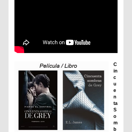
C
in
c
u
e
n
ta
S
o
m
b