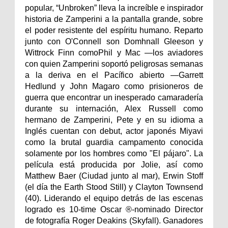
popular, “Unbroken” lleva la increíble e inspirador
historia de Zamperini a la pantalla grande, sobre
el poder resistente del espíritu humano. Reparto
junto con O'Connell son Domhnall Gleeson y
Wittrock Finn comoPhil y Mac —los aviadores
con quien Zamperini soportó peligrosas semanas
a la deriva en el Pacífico abierto —Garrett
Hedlund y John Magaro como prisioneros de
guerra que encontrar un inesperado camaradería
durante su internación, Alex Russell como
hermano de Zamperini, Pete y en su idioma a
Inglés cuentan con debut, actor japonés Miyavi
como la brutal guardia campamento conocida
solamente por los hombres como "El pájaro". La
película está producida por Jolie, así como
Matthew Baer (Ciudad junto al mar), Erwin Stoff
(el día the Earth Stood Still) y Clayton Townsend
(40). Liderando el equipo detrás de las escenas
logrado es 10-time Oscar ®-nominado Director
de fotografía Roger Deakins (Skyfall). Ganadores