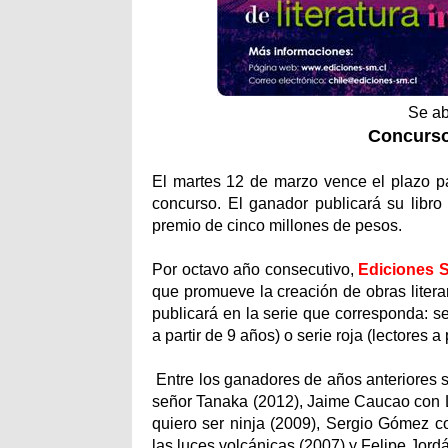
Se ab
Concurso
El martes 12 de marzo vence el plazo pa
concurso. El ganador publicará su libro
premio de cinco millones de pesos.
Por octavo año consecutivo,
Ediciones 
que promueve la creación de obras literar
publicará en la serie que corresponda: ser
a partir de 9 años) o serie roja (lectores a
Entre los ganadores de años anteriores 
señor Tanaka (2012), Jaime Caucao con L
quiero ser ninja (2009), Sergio Gómez c
las luces volcánicas (2007) y Felipe Jord