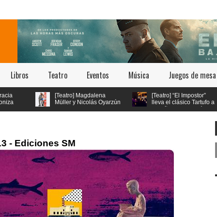
Libros
Teatro
Eventos
Música
Juegos de mesa
[Teatro] Magdalena
[Teatro] “El Impostor”
Müller y Nicolás Oyarzún
lleva el clásico Tartufo a
protagonizan el regreso
los años 70 con música
de “Pretty Woman: El Musical” en
en vivo y estética psicodélica
el teatro San Ginés
3 - Ediciones SM