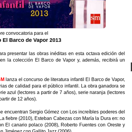
re convocatoria para el
 El Barco de Vapor 2013
ra presentar las obras inéditas en esta octava edición del
 en la colección El Barco de Vapor y, además, recibirá un
SM
lanza el concurso de literatura infantil El Barco de Vapor,
ias de calidad para el público infantil. La obra ganadora se
ie azul (lectores a partir de 7 años), serie naranja (lectores
 partir de 12 años).
se encuentran Sergio Gómez con Los increíbles poderes del
a fiebre (2010), Esteban Cabezas con María la Dura en: no
on El canario polaco (2008), Roberto Fuentes con Oreste y
án Jiménez con Gallito Jazz (2006).